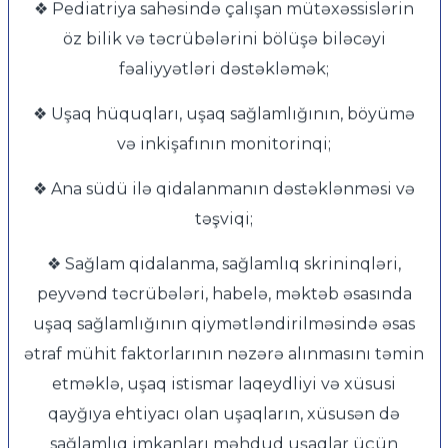
❖ Pediatriya sahəsində çalışan mütəxəssislərin
öz bilik və təcrübələrini bölüşə biləcəyi
fəaliyyətləri dəstəkləmək;
❖ Uşaq hüquqları, uşaq sağlamlığının, böyümə
və inkişafının monitorinqi;
❖ Ana südü ilə qidalanmanın dəstəklənməsi və
təşviqi;
❖ Sağlam qidalanma, sağlamlıq skrininqləri,
peyvənd təcrübələri, habelə, məktəb əsasında
uşaq sağlamlığının qiymətləndirilməsində əsas
ətraf mühit faktorlarının nəzərə alınmasını təmin
etməklə, uşaq istismar laqeydliyi və xüsusi
qayğıya ehtiyacı olan uşaqların, xüsusən də
sağlamlıq imkanları məhdud uşaqlar üçün