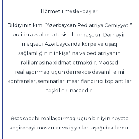
Hörmətli məsləkdaşlar!
Bildiyiniz kimi “Azərbaycan Pediatriya Cəmiyyəti”
bu ilin əvvəlində təsis olunmuşdur. Dərnəyin
məqsədi Azərbaycanda körpə və uşaq
sağlamlığının inkişafına və pediatriyanın
irəliləməsinə xidmət etməkdir. Məqsədi
reallaşdırmaq üçün dərnəkdə davamlı elmi
konfranslar, seminarlar, maarifləndirici toplantılar
təşkil olunacaqdır.
Əsas səbəbi reallaşdırmaq üçün birliyin həyata
keçirəcəyi mövzular və iş yolları aşağıdakılardır: