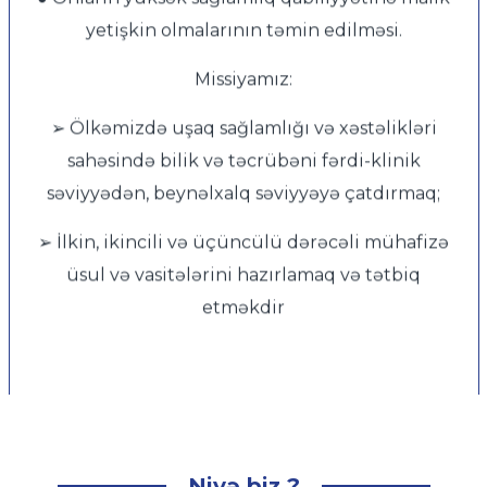
yetişkin olmalarının təmin edilməsi.
Missiyamız:
➢ Ölkəmizdə uşaq sağlamlığı və xəstəlikləri
sahəsində bilik və təcrübəni fərdi-klinik
səviyyədən, beynəlxalq səviyyəyə çatdırmaq;
➢ İlkin, ikincili və üçüncülü dərəcəli mühafizə
üsul və vasitələrini hazırlamaq və tətbiq
etməkdir
Niyə biz ?