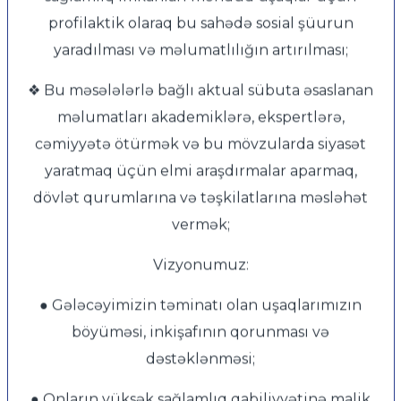
profilaktik olaraq bu sahədə sosial şüurun
yaradılması və məlumatlılığın artırılması;
❖ Bu məsələlərlə bağlı aktual sübuta əsaslanan
məlumatları akademiklərə, ekspertlərə,
cəmiyyətə ötürmək və bu mövzularda siyasət
yaratmaq üçün elmi araşdırmalar aparmaq,
dövlət qurumlarına və təşkilatlarına məsləhət
vermək;
Vizyonumuz:
● Gələcəyimizin təminatı olan uşaqlarımızın
böyüməsi, inkişafının qorunması və
dəstəklənməsi;
● Onların yüksək sağlamlıq qabiliyyətinə malik