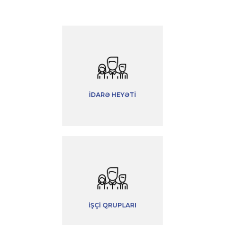
İDARƏ HEYƏTI
İŞÇI QRUPLARI