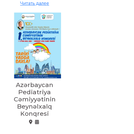
Читать далее
Azərbaycan
Pediatriya
Cəmiyyətinin
Beynəlxalq
Konqresi