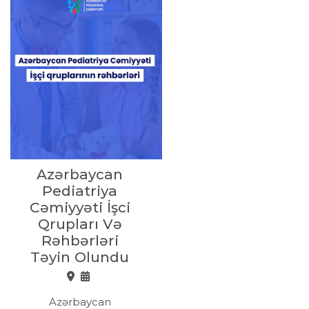
Azərbaycan
Pediatriya
Cəmiyyəti İşci
Qrupları Və
Rəhbərləri
Təyin Olundu
Azərbaycan