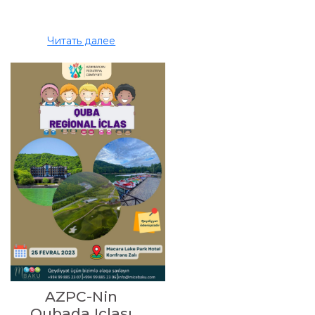
Читать далее
AZPC-Nin
Qubada Iclası