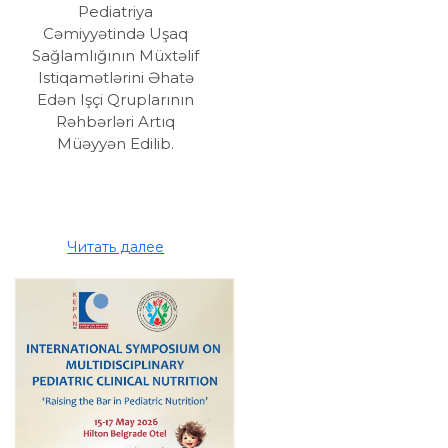
Pediatriya
Cəmiyyətində Uşaq
Sağlamlığının Müxtəlif
Istiqamətlərini Əhatə
Edən Işçi Qruplarının
Rəhbərləri Artıq
Müəyyən Edilib.
Читать далее