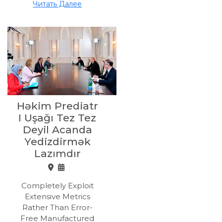
Читать Далее
Həkim Prediatr
I Uşağı Tez Tez
Deyil Acanda
Yedizdirmək
Lazımdır
Completely Exploit
Extensive Metrics
Rather Than Error-
Free Manufactured