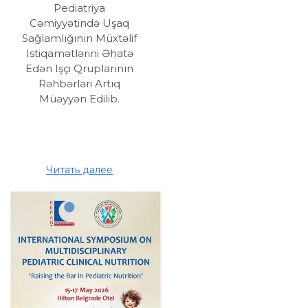
Pediatriya
Cəmiyyətində Uşaq
Sağlamlığının Müxtəlif
Istiqamətlərini Əhatə
Edən Işçi Qruplarının
Rəhbərləri Artıq
Müəyyən Edilib.
Читать далее