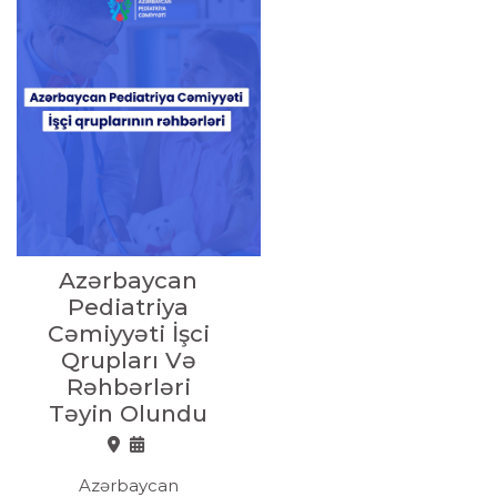
Azərbaycan
Pediatriya
Cəmiyyəti İşci
Qrupları Və
Rəhbərləri
Təyin Olundu
Azərbaycan