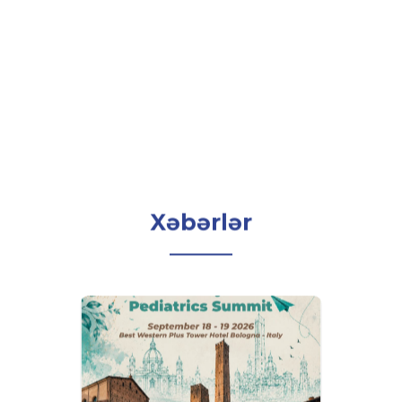
Xəbərlər