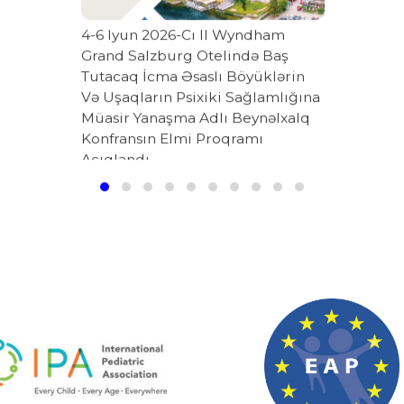
4-6 Iyun 2026-Cı Il Wyndham
Grand Salzburg Otelində Baş
Tutacaq İcma Əsaslı Böyüklərin
Və Uşaqların Psixiki Sağlamlığına
Müasir Yanaşma Adlı Beynəlxalq
Konfransın Elmi Proqramı
Açıqlandı.
07-08-2026