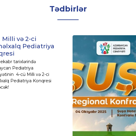
Tədbirlər
 Milli və 2-ci
əlxalq Pediatriya
qresi
dekabr tarixlərində
ycan Pediatriya
ətinin 4-cü Milli və 2-ci
xalq Pediatriya Konqresi
əcək!