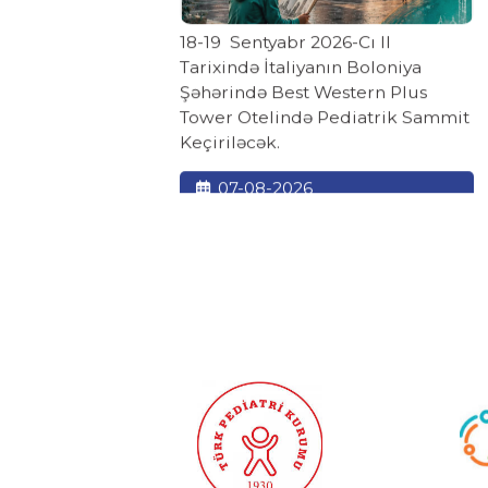
18-19 Sentyabr 2026-Cı Il
yasında
Tarixində İtaliyanın Boloniya
r-
Şəhərində Best Western Plus
Tower Otelində Pediatrik Sammit
Keçiriləcək.
07-08-2026