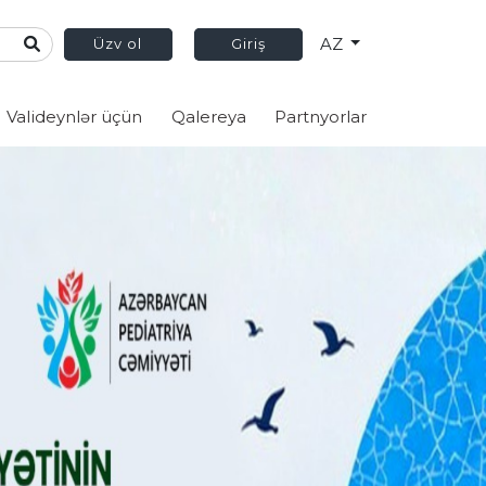
AZ
Üzv ol
Giriş
Valideynlər üçün
Qalereya
Partnyorlar