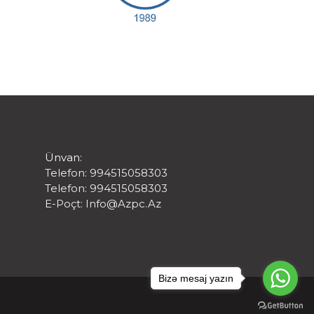
Ünvan:
Telefon: 994515058303
Telefon: 994515058303
E-Poçt:
Info@azpc.az
Bizə mesaj yazın