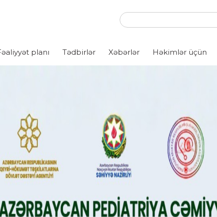
Fəaliyyət planı
Tədbirlər
Xəbərlər
Həkimlər üçün