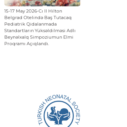
15-17 May 2026-Cı Il Hilton
Azərbay
Belgrad Otelində Baş Tutacaq
İşci Qr
Pediatrik Qidalanmada
Olund
Standartların Yüksəldilməsi Adlı
Beynəlxalq Simpoziumun Elmi
Proqramı Açıqlandı.
07
07-08-2026